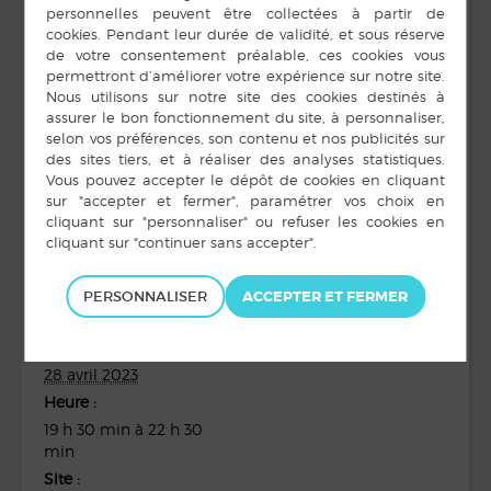
PERSONNALISER
DÉTAILS
ORGANISATEUR
Com’êtes
Date :
28 avril 2023
Heure :
19 h 30 min à 22 h 30
min
Site :