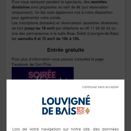
Pour vous restaurer pendant le spectacle, des
assiettes
dinatoires
sont proposées au tarif de 8€ (sur réservation
uniquement). Un bar sera également mis à votre disposition
pour agrémenter votre soirée.
Les inscriptions (karaoké) et réservations (assiettes dinatoires)
se font
jusqu’au 18 avril
par téléphone au 06 11 56 92 43 ou
lors des permanences à la salle Beau Soleil (Louvigné-de-Bais)
les
samedis 8 et 15 avril de 10h à 12h.
Entrée gratuite
Pour plus d’information vous pouvez consulter la
page
Facebook de Com’Ëtes