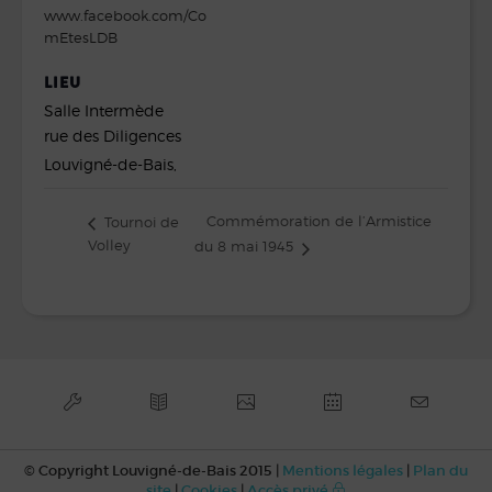
www.facebook.com/Co
mEtesLDB
LIEU
Salle Intermède
rue des Diligences
Louvigné-de-Bais
,
Commémoration de l’Armistice
Tournoi de
Volley
du 8 mai 1945
© Copyright Louvigné-de-Bais 2015 |
Mentions légales
|
Plan du
site
|
Cookies
|
Accès privé