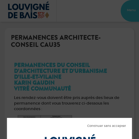
Menu
PERMANENCES ARCHITECTE-
CONSEIL CAU35
PERMANENCES DU CONSEIL
D’ARCHITECTURE ET D’URBANISME
D’ILLE-ET-VILAINE
KARIN GAUDIN
VITRÉ COMMUNAUTÉ
Les rendez-vous doivent être pris auprès des lieux de
permanence dont vous trouverez ci-dessous les
coordonnées :