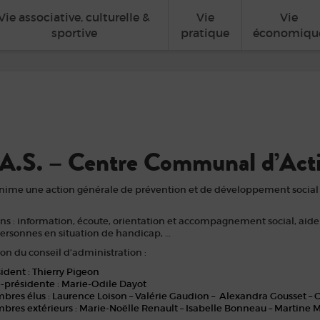
Vie associative, culturelle &
Vie
Vie
sportive
pratique
économiqu
A.S. – Centre Communal d’Acti
nime une action générale de prévention et de développement social
ons : information, écoute, orientation et accompagnement social, ai
ersonnes en situation de handicap, …
n du conseil d’administration :
ident : Thierry Pigeon
-présidente : Marie-Odile Dayot
res élus : Laurence Loison – Valérie Gaudion – Alexandra Gousset – C
res extérieurs : Marie-Noëlle Renault – Isabelle Bonneau – Martine Me