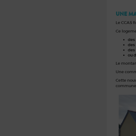
UNE MA
Le CCAS fi
Ce logemen
des 
des 
des 
ou 
Le montant
Une commis
Cette nouv
commune