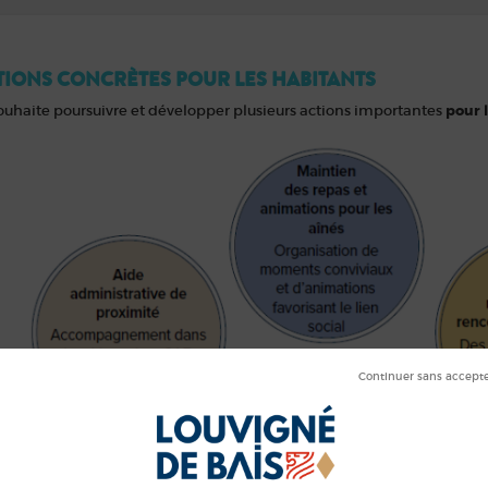
TIONS CONCRÈTES POUR LES HABITANTS
ouhaite poursuivre et développer plusieurs actions importantes
pour 