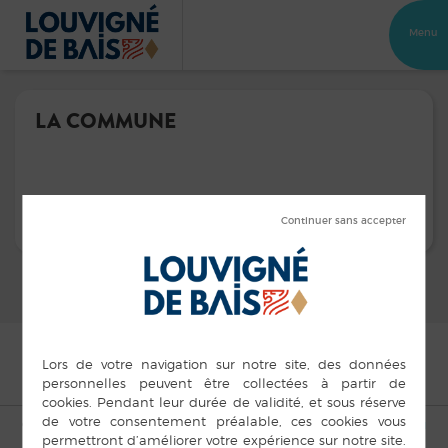
Menu
LA COMMUNE
© Copyright Louvigné-de-Bais 2015 |
Mentions légales
|
Plan du
site
|
Cookies
|
Accès privé