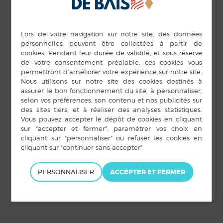
Tél. : 3230
Horaires d’ouverture
Prendre les rendez-vous par mail :
accompagnementsocial@caf
Jour
Horaire
Mardi
9h00-12h00 / 13h30-16h3
Vendredi
9h00-12h00 / 13h30-16h3
PERSONNALISER