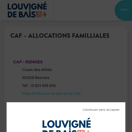
Menu
CAF – ALLOCATIONS FAMILLIALES
CAF – RENNES
Cours des Alliés
35028 Rennes
Tél. : 0 821 019 935
Plus d’infos sur le site de la CAF
CAF – VITRÉ
1-3 rue Sévigné
35500 Vitré