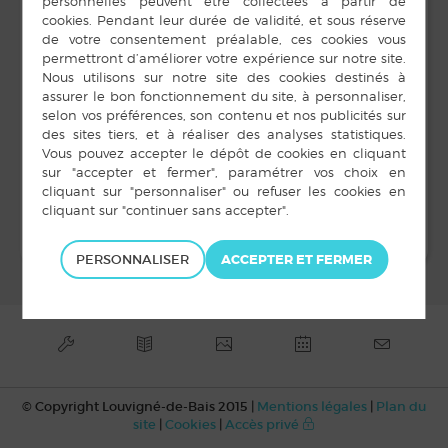
DÉTAILS
LIEU
Monument aux morts
Date :
place de la Mairie
7 mai 2023
LOUVIGNE DE BAIS
,
Heure :
11 h 30 min à 12 h 00
min
Soirée Karaoké
carte au trésor
PERSONNALISER
© Copyright Louvigné-de-Bais 2015 |
Mentions légales
|
Plan du
site
|
Cookies
|
Accès privé