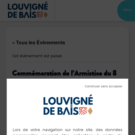
Menu
« Tous les Évènements
Cet évènement est passé.
Commémoration de l’Armistice du 8
mai 1945
7 mai 2023 de 11 h 30 min
à
12 h 00 min
11h30 monuments aux morts de Louvigné-de-Bais
12h15 : Monuments aux morts de Chancé