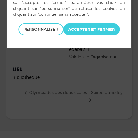
Bibliothèque
Date :
municipale
5 avril 2024
Téléphone
Heure :
02 30 09 09 25
PERSONNALISER
19 h 00 min
E-mail
bibliotheque@louvign
edebais.fr
Voir le site Organisateur
LIEU
Bibliothèque
Soirée du volley
Olympiades des deux écoles