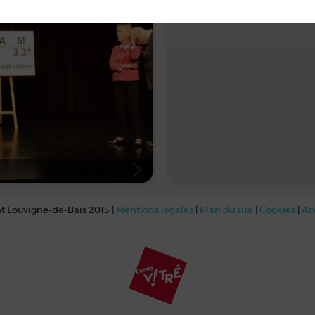
t Louvigné-de-Bais 2015 |
Mentions légales
|
Plan du site
|
Cookies
|
Ac