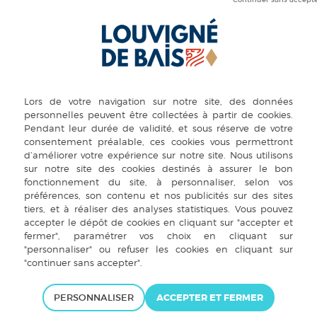
+
PHOTOTHÈQUE
6 plac
PERSONNALISER
35680
Bais