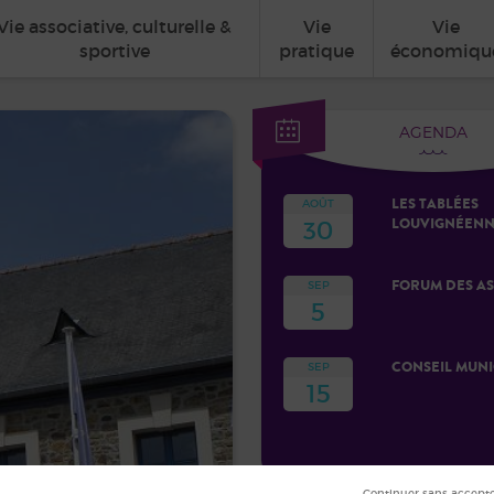
Vie associative, culturelle &
Vie
Vie
sportive
pratique
économiqu
AGENDA
LES TABLÉES
AOÛT
LOUVIGNÉENN
30
FORUM DES AS
SEP
5
CONSEIL MUNI
SEP
15