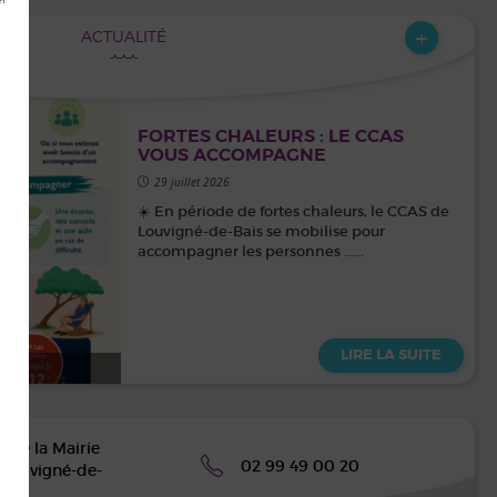
+
ACTUALITÉ
FORTES CHALEURS : LE CCAS
VOUS ACCOMPAGNE
29 juillet 2026
☀️ En période de fortes chaleurs, le CCAS de
Louvigné-de-Bais se mobilise pour
accompagner les personnes ......
LIRE LA SUITE
e de la Mairie
02 99 49 00 20
 Louvigné-de-