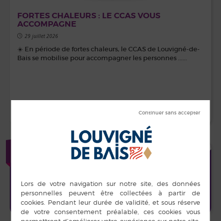
FORTES CHALEURS : LE CCAS VOUS
ACCOMPAGNE
29 juillet 2026
☀️ En période de fortes chaleurs, le CCAS de Louvigné-de-
Bais se mobilise pour accompagner les personnes ......
LIRE LA SUITE
+
AGENDA
CONFÉRENCE CSF : DÉCOUVERTE DE
MAI
LA MOTRICITÉ LIBRE
26