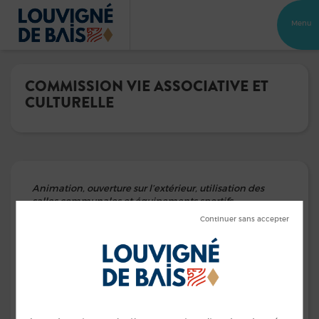
Menu
COMMISSION VIE ASSOCIATIVE ET
CULTURELLE
Animation, ouverture sur l’extérieur, utilisation des
salles communales et équipements sportifs,
bibliothèque, animation jeunes, soutien et aide au
développement des associations, aide à la mise en
place de nouveaux évènements culturels et sportifs.
Marie-Odile DAYOT
– Vice-Présidentes
Cédric MARTIN
Caroline STEINLÉ