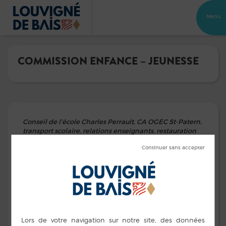
Menu
COMMISSION ENFANCE – JEUNESSE
Conseil de l’école Charles Perrault, CA OGEC St-Patern,
transport scolaire, relations enseignants, restauration
scolaire, activités périscolaires, centre de loisir.
Marie-Odile DAYOT
– Vice-Présidente
Alexandra GOUSSET
Laurence LOISON
Marie-Christine BATTEUX
Valérie GAUDION
Marie-Christine LOUIN