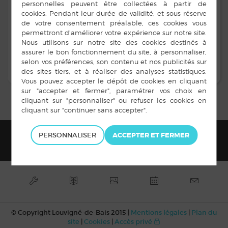
Angélique LE BORGNE
Caroline STEINLÉ
Julien GUILARD
RETOUR À LA LISTE DES COMMISSIONS
PERSONNALISER
© Copyright Louvigné-de-Bais 2015 |
Mentions légales
|
Plan du
site
|
Cookies
|
Accès privé