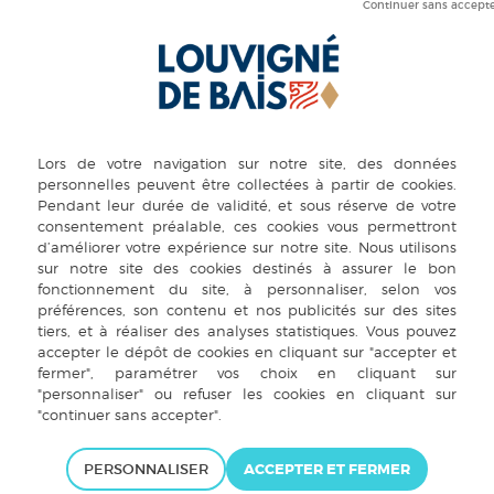
er mes meilleurs vœux pour cette nouvelle année. Que 2021 vous apporte
icile et éprouvante.
 en présentiels sont aujourd’hui « digitalisés ». Ceci nous permet de 
ropagation du virus.
oup de Louvignéennes et de Louvignéens ont connu et connaissent enco
mposé par les confinements successifs, mais également au niveau profe
ent, avaient lieu les élections communales. Dès le premier tour, vous a
Je remercie également les membres de la nouvelle équipe municipale
 COVID, notre prise de fonction n’a été effective qu’au mois de mai. C
équipe sur l’année 2020.
es dans le mandat précédent, des réalisations significatives pour no
menés à bien.
PERSONNALISER