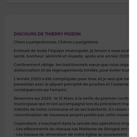
DISCOURS DE THIERRY PIGEON
Chers Louvignéennes, Chères Louvignéens,
Entouré de toute l’équipe municipale, je tenais à vous souhait
santé, bonheur, sérénité et réussite, après une année 2020 diff
Confinement oblige, les traditionnels vœux que nous organisions
distanciation et de regroupements limités, pour éviter toute p
L’année 2020 a été compliquée pour tous, et je sais que beauc
personnel avec le départ précipité de proches et l’isolement i
conséquences sur l’emploi.
Revenons sur 2020 ; le 15 Mars, à la veille du premier confinem
municipaux qui m’ont accompagné lors du précédent mandat. 
intérêts de notre commune et de ses habitants. En raison de la
concrétisation de nouveaux projets portés par cette nouvelle 
Cependant, s’inscrivant dans la lancée des opérations engagé
– Les effacements de réseaux rue Madame de Sévigné ont été 
– Les travaux de rénovation de notre église se poursuivent.