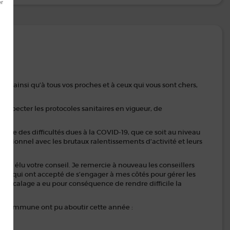
, ainsi qu’à tous vos proches et à ceux qui vous sont chers,
respecter les protocoles sanitaires en vigueur, de
re des difficultés dues à la COVID-19, que ce soit au niveau
ssionnel avec les brutaux ralentissements d’activité et leurs
vez élu votre conseil. Je remercie à nouveau les conseillers
 qui ont accepté de s’engager à mes côtés pour gérer les
e décalage a eu pour conséquence de rendre difficile la
tre commune ont pu aboutir cette année :