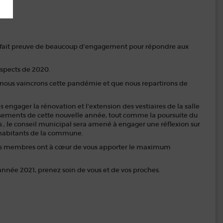
t fait preuve de beaucoup d’engagement pour répondre aux
 aspects de 2020.
ue nous vaincrons cette pandémie et que nous repartirons de
engager la rénovation et l’extension des vestiaires de la salle
sements de cette nouvelle année, tout comme la poursuite du
 , le conseil municipal sera amené à engager une réflexion sur
 habitants de la commune.
, ses membres ont à cœur de vous apporter le maximum
année 2021, prenez soin de vous et de vos proches.