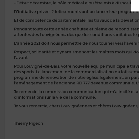
– Début décembre, le pôle médical a pu être mis à disposition 
D’initiative privée, 2 lotissements ont pu lancer leur progra
Et de compétence départementale, les travaux de la déviation
Pendant toute cette année chahutée et pleine de rebondisse
attentes des Louvignéens, dès que les conditions sanitaires le 
L’année 2021 doit nous permettre de nous tourner vers l’avenir, 
Respect, solidarité et dynamisme sont les maîtres mots qui doi
l’avant.
Pour Louvigné-de-Bais, votre nouvelle équipe municipale travai
des sports. Le lancement de la commercialisation du lotisse
programme de rénovation de notre église. Egalement, en parall
l’aménagement de l’ancienne RD 777 devenue communale. L’en
Je remercie la commission communication qui m’a incité et ai
d’informations sur la vie de la commune.
Je vous remercie, chers Louvignéennes et chères Louvignéens, p
Thierry Pigeon