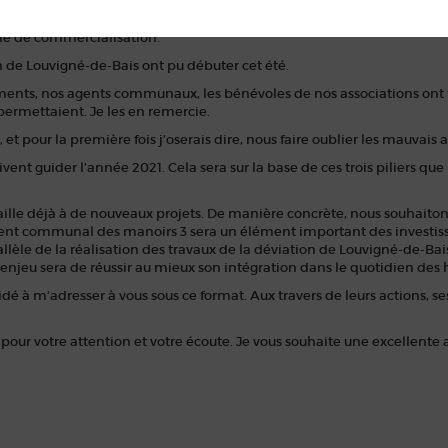
des professionnels de santé.
mme de commercialisation.
 de Louvigné-de-Bais ont pu débuter cet été.
ments, nos agents communaux, les bénévoles de nos associations on
permettaient. Je les en remercie.
et pour la première fois j’oserais dire, nous faire oublier les mauvais
vent guider l’année 2021. Cela sera sur la base de ces trois piliers q
lle déjà à de nouveaux projets. De manière concrète, nous souhaitons 
ment communal des manoirs 3 sera un élément important des investis
èle de la réalisation des travaux de la déviation de Louvigné-de-Bais
jeu sera de réussir au mieux son intégration dans le quotidien des
dé à m’adresser à vous sous ce format. Aux travers de leurs actions
our votre attention et votre écoute. Je vous souhaite une excellente 