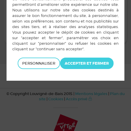
de Noël de Volley Ball.
Télécharger l’affiche de l’évènement
PERSONNALISER
© Copyright Louvigné-de-Bais 2015 |
Mentions légales
|
Plan du
site
|
Cookies
|
Accès privé