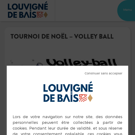
Menu
TOURNOI DE NOËL – VOLLEY BALL
er
Vendredi 16 décembre à Louvigné-de-Bais, 1
tournoi