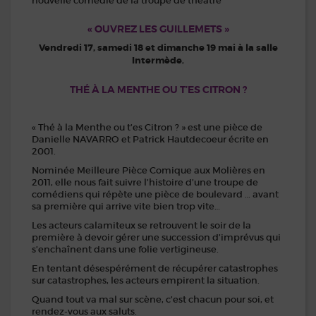
nouvelle comédie de la troupe de théâtre
« OUVREZ LES GUILLEMETS »
Vendredi 17, samedi 18 et dimanche 19 mai à la salle
Intermède
,
THÉ À LA MENTHE OU T’ES CITRON ?
« Thé à la Menthe ou t’es Citron ? » est une pièce de
Danielle NAVARRO et Patrick Hautdecoeur écrite en
2001.
Nominée Meilleure Pièce Comique aux Molières en
2011, elle nous fait suivre l’histoire d’une troupe de
comédiens qui répète une pièce de boulevard … avant
sa première qui arrive vite bien trop vite…
Les acteurs calamiteux se retrouvent le soir de la
première à devoir gérer une succession d’imprévus qui
s’enchaînent dans une folie vertigineuse.
En tentant désespérément de récupérer catastrophes
sur catastrophes, les acteurs empirent la situation.
Quand tout va mal sur scène, c’est chacun pour soi, et
rendez-vous aux saluts.