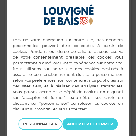
Les
portes ouvertes
de l’école
Saint-Patern
auront lieu
le vendredi
13 décembre de 16h30 à 19h00
.
Au programme :
Chants de Noël interprétés par les enfants,
Accueil des enseignants,
Visite guidée des locaux,
Présentation de l’A.P.E.L.,
Diaporamas,
Animations théâtrales (CE1),
Vin chaud, chocolat chaud, dégustation de
fromages.
Télécharger l’affiche de l’évènement
ECOLE SAINT-PATERN
9, rue Anne de Bretagne
PERSONNALISER
02 99 49 07 01
http://st-patern-louvigne-de-bais.ecbretagne.org/