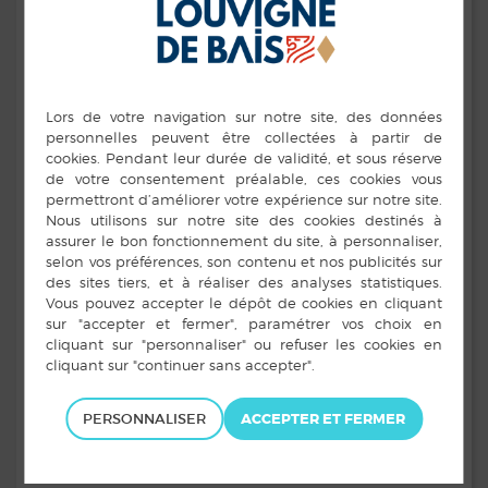
commune de Louvigné-de-Bais vont être de nouveaux
réduites. Ceci afin de limiter l’impact de la hausse
vertigineuse du coût de l’électricité sur le budget
communal. En effet, l’augmentation annoncée aux
collectivités pour 2023 est de l’ordre de
200%
par
rapport à 2021 (coût du KWh multiplié par 3).
Les nouveaux horaires, validés lors du conseil
municipal du 11 octobre 2022, sont désormais les
suivants.
L’éclairage public sera par ailleurs totalement éteint du
15 avril au 25 août pour l’ensemble de la commune.
En complément, à compter de janvier 2023, l’éclairage
public sera également
éteint le dimanche matin
.
Pour information, des systèmes d’éclairage à détection
seront installés à l’entrée des salles communales.
PERSONNALISER
Merci de votre compréhension