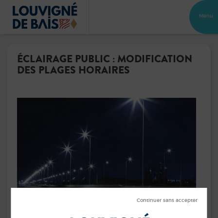
Menu
ÉCLAIRAGE PUBLIC : MODIFICATION
DES PLAGES HORAIRES
Les plages horaires de l’éclairage public de la