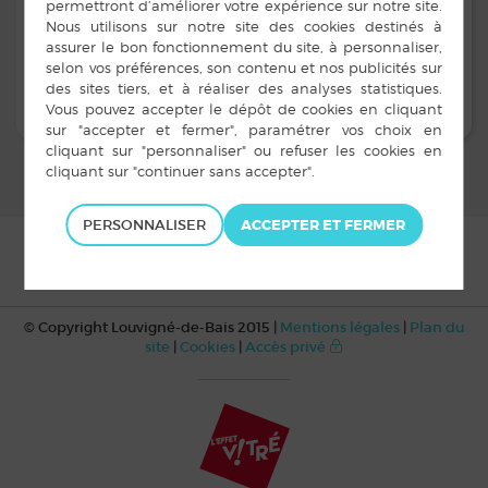
Louvigné-de-Bais. Deux rouleaux seront déposés sur les
poubelles grises individuelles présentées à la collecte
le jour de la distribution.
PERSONNALISER
© Copyright Louvigné-de-Bais 2015 |
Mentions légales
|
Plan du
site
|
Cookies
|
Accès privé