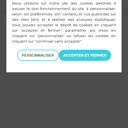
© Copyright Louvigné-de-Bais 2015 |
Mentions légales
|
Plan du
site
|
Cookies
|
Accès privé
PERSONNALISER