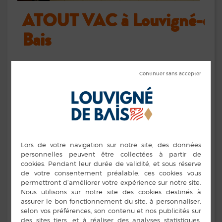
ATOUT VAC à Louvigné-de
Bais
A l’approche de la période de Noël, le service des Sports
de Vitré Communauté organise un stage
ATOUT VAC
pour
les
11/17 ans
le
lundi 20 décembre
et le
mardi 21 décembre 2021
à la
salle des Sports.