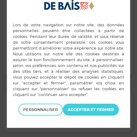
Commerce de bestiaux
Eric POIRIER
Adresse :
5 rue Anne de Bretagne - Louvigné-de-Bais
Contacts :
02 99 49 00 62
Seules les sociétés qui l’ont souhaité sont mentionnées
sur ce site.
PERSONNALISER