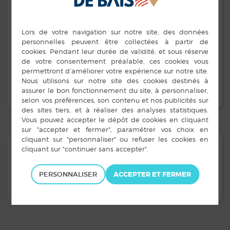
Adresse :
7 ZA Les Mazures - Louvigné-de-Bais
Contacts :
02 99 76 54 01
http://www.decosom.com/
Seules les sociétés qui l’ont souhaité sont mentionnées
sur ce site.
PERSONNALISER