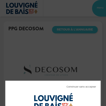
Menu
PPG DECOSOM
RETOUR À L'ANNUAIRE
Fabrication en sommier et tête de lit
Guillaume POSTEL-VINAY & Jean-Camille BOISSEAU