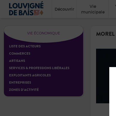
Vie
Découvrir
municipale
MOREL 
VIE ÉCONOMIQUE
LISTE DES ACTEURS
COMMERCES
ARTISANS
SERVICES & PROFESSIONS LIBÉRALES
EXPLOITANTS AGRICOLES
ENTREPRISES
ZONES D’ACTIVITÉ