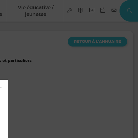
Vie éducative /
e
jeunesse
RETOUR À L'ANNUAIRE
 et particuliers