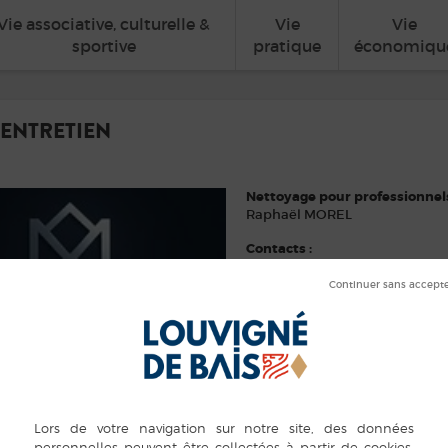
Vie associative, culturelle &
Vie
Vie
sportive
pratique
économiqu
ENTRETIEN
Nettoyage pour professionnels
Raphaël MOREL
Contacts :
07 81 81 34 27
morel.entretien@outlook.fr