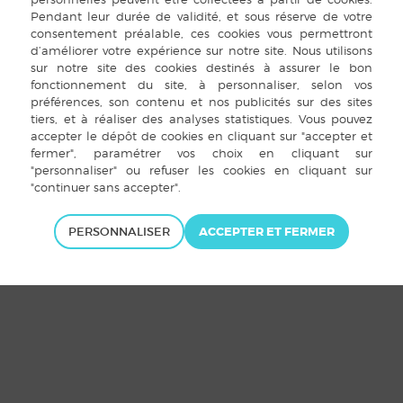
t Louvigné-de-Bais 2015 |
Mentions légales
|
Plan du site
|
Cookies
|
Ac
PERSONNALISER