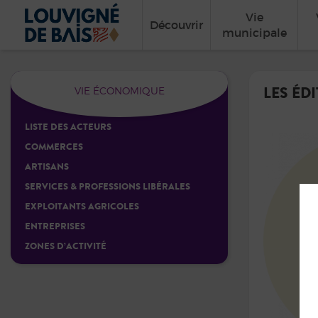
Vie
Découvrir
municipale
LES ÉD
VIE ÉCONOMIQUE
LISTE DES ACTEURS
COMMERCES
ARTISANS
SERVICES & PROFESSIONS LIBÉRALES
EXPLOITANTS AGRICOLES
ENTREPRISES
ZONES D’ACTIVITÉ