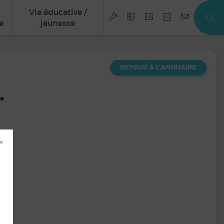
Vie éducative /
e
jeunesse
RETOUR À L'ANNUAIRE
te