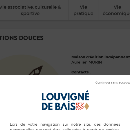
Vie associative, culturelle &
Vie
Vie
sportive
pratique
économiqu
ITIONS DOUCES
Maison d'édition indépendan
Aurélien MORIN
Contacts :
06 67 65 98 22
morin@editionsdouces.fr
https://editionsdouces.fr/