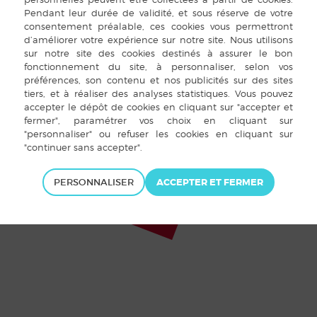
t Louvigné-de-Bais 2015 |
Mentions légales
|
Plan du site
|
Cookies
|
Ac
PERSONNALISER