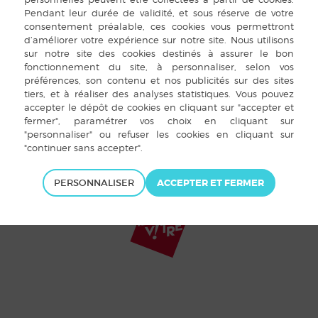
t Louvigné-de-Bais 2015 |
Mentions légales
|
Plan du site
|
Cookies
|
Ac
PERSONNALISER