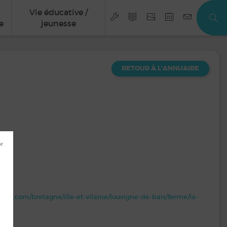
Vie éducative /
e
jeunesse
RETOUR À L'ANNUAIRE
me.com/bretagne/ille-et-vilaine/louvigne-de-bais/ferme/la-