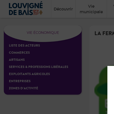
Vie
Découvrir
municipale
LA FER
VIE ÉCONOMIQUE
LISTE DES ACTEURS
COMMERCES
ARTISANS
SERVICES & PROFESSIONS LIBÉRALES
EXPLOITANTS AGRICOLES
ENTREPRISES
ZONES D’ACTIVITÉ