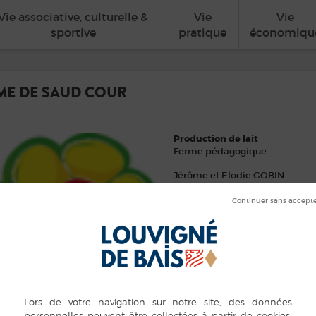
Vie associative, culturelle &
Vie
Vie
sportive
pratique
économiqu
ME DE SAUD COUR
Production de lait
Ferme pédagogique
Jérôme et Elodie GOBIN
Adresse :
Saud-Cour Louvigné-de-Bais
Contacts :
0684956736
saudcour@hotmail.fr
https://www.bienvenue-a-la-fer
ferme-de-saud-cour/438350