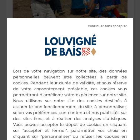
Pauline Ogier, étudiante en master 1 de droit
international et Européen, présentera un diaporama
de son voyage humanitaire de 7 mois dans des
bidonvilles au nord du Pérou.
A l’issue de la présentation, un temps d’échange
permettra aux participants d’échanger avec Pauline
sur cette expérience enrichissante.
DÉTAILS
ORGANISATEUR
Commune de
Date :
Louvigné-de-Bais
13 février 2019