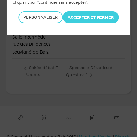
Heure :
20 h 30 min à 22 h 00
min
PERSONNALISER
LIEU
Salle Intermède
rue des Diligences
Louvigné-de-Bais
,
Spectacle Désarticulé :
Soirée débat T-
Parents
Qu’est-ce ?
© Copyright Louvigné-de-Bais 2015 |
Mentions légales
|
Plan du