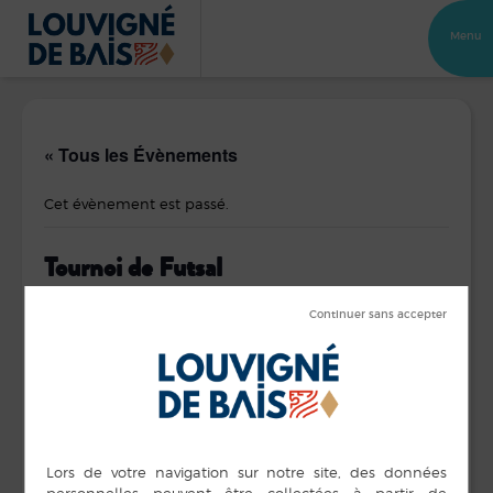
Menu
« Tous les Évènements
Cet évènement est passé.
Tournoi de Futsal
3 janvier de 19 h 00 min
à
22 h 00 min
DÉTAILS
ORGANISATEUR
SLFC
Date :
Voir le site Organisateur
3 janvier
Heure :