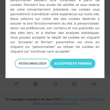
19 h 00 min à 22 h 00
min
LIEU
Salle des sports
Rue Anne de Bretagne
Louvigné de Bais
,
+ Google Map
Bal de Noël
Cérémonie des vœux
PERSONNALISER
© Copyright Louvigné-de-Bais 2015 |
Mentions légales
|
Plan du
site
|
Cookies
|
Accès privé