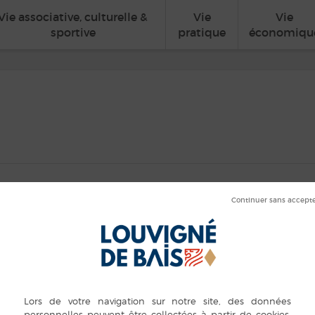
Vie associative, culturelle &
Vie
Vie
sportive
pratique
économiqu
t U11 – U13
ORGANISATEUR