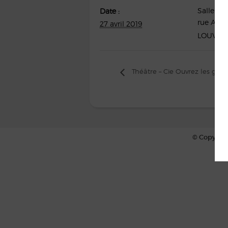
Salle et 
Date :
rue Anne
27 avril 2019
LOUVIGN
Théâtre – Cie Ouvrez les guil
© Copyrigh