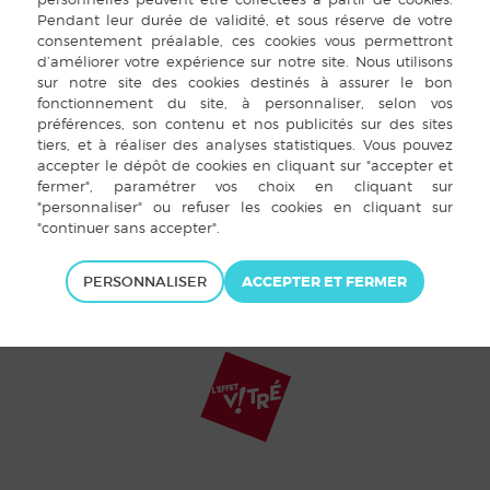
terrain de sports
Football Club
Louvignéen
 de Bretagne
E DE BAIS
,
lemets
PERSONNALISER
t Louvigné-de-Bais 2015 |
Mentions légales
|
Plan du site
|
Cookies
|
Ac