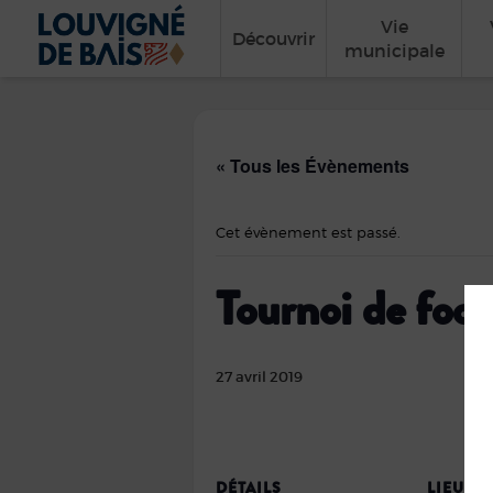
Vie
Découvrir
municipale
« Tous les Évènements
Cet évènement est passé.
Tournoi de foo
27 avril 2019
DÉTAILS
LIEU