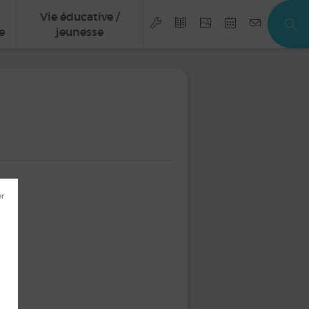
Vie éducative /
e
jeunesse