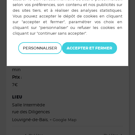
salle ».
DÉTAILS
ORGANISATEUR
Ouvrez les Guillemets
Date :
Voir le site Organisateur
PERSONNALISER
25 octobre 2025
Heure :
20 h 30 min à 22 h 30
min
Prix :
7€
LIEU
Salle Intermède
rue des Diligences
Louvigné-de-Bais
,
+ Google Map