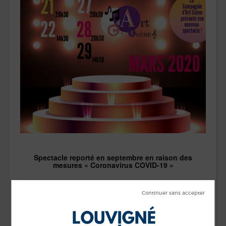
Spectacle reporté en septembre en raison des
mesures « Coronavirus COVID-19 »
Louvigné-de-Bais
Salle Intermède à 20h30