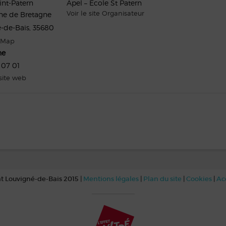
int-Patern
Apel – Ecole St Patern
Voir le site Organisateur
ne de Bretagne
-de-Bais
,
35680
 Map
ne
 07 01
 site web
t Louvigné-de-Bais 2015 |
Mentions légales
|
Plan du site
|
Cookies
|
Ac