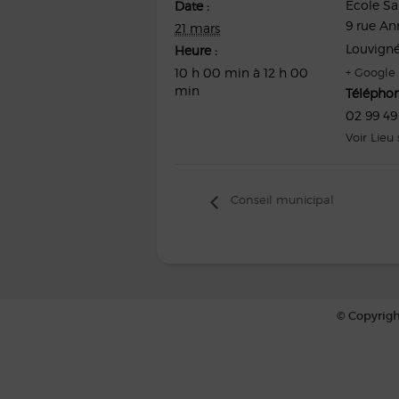
Ecole Sa
Date :
9 rue An
21 mars
Louvigné
Heure :
10 h 00 min à 12 h 00
+ Google
min
Télépho
02 99 49
Voir Lieu
Conseil municipal
© Copyrigh