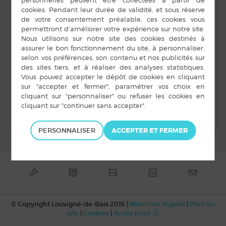
http://stadelouvigneen-
footeo.footeo.com/
LIEU
Salle Intermède
rue des Diligences
Louvigné-de-Bais
,
Gai savoir
Conseil municipal
PERSONNALISER
© Copyright Louvigné-de-Bais 2015 |
Mentions légales
|
Plan du
site
|
Cookies
|
Accès privé