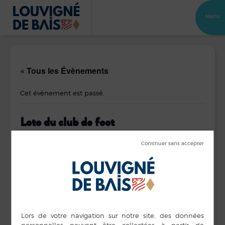
Menu
« Tous les Évènements
Cet évènement est passé.
Loto du club de foot
9 octobre 2021
DÉTAILS
ORGANISATEUR
SLFC
Date :
Voir le site Organisateur
9 octobre 2021
Site :