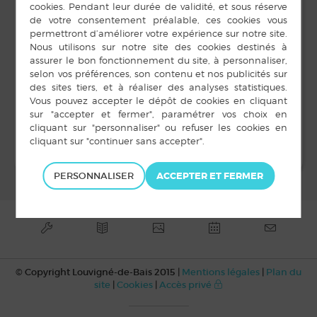
3 septembre 2023
LIEU
Salle du Club
chemin des Diligences
Louvigné-de-Bais
,
France
Journée détente
Forum des associations
PERSONNALISER
© Copyright Louvigné-de-Bais 2015 |
Mentions légales
|
Plan du
site
|
Cookies
|
Accès privé