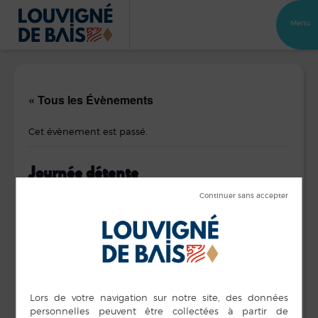
Menu
« Tous les Évènements
Cet évènement est passé.
Journée détente
2 septembre 2023
à
3 septembre 2023
DÉTAILS
ORGANISATEUR
Amicale des sapeurs-
Début :
pompiers
2 septembre 2023
Voir le site Organisateur
Fin :