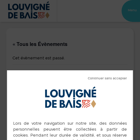
Menu
« Tous les Évènements
Cet évènement est passé.
Gai savoir – club amitié et loisirs
6 octobre 2022
DÉTAILS
ORGANISATEUR
Club Amitié et Loisirs
Date :
6 octobre 2022