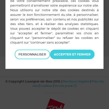
LIEU
Salle Intermède
rue des Diligences
Louvigné-de-Bais
,
Journée sportive
Classes 0 et 2
PERSONNALISER
© Copyright Louvigné-de-Bais 2015 |
Mentions légales
|
Plan du
site
|
Cookies
|
Accès privé