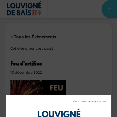
Menu
« Tous les Évènements
Cet évènement est passé.
feu d’artifice
10 décembre 2022