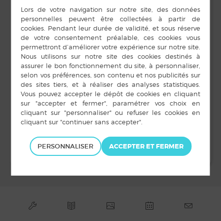
Louvigné-de-Bais
10 mars
Heure :
19 h 00 min à 21 h 00
min
LIEU
Salle Intermède
rue des Diligences
Louvigné-de-Bais
,
+ Google Map
Élections
Soirée quiz
intergénérationnel
municipales
PERSONNALISER