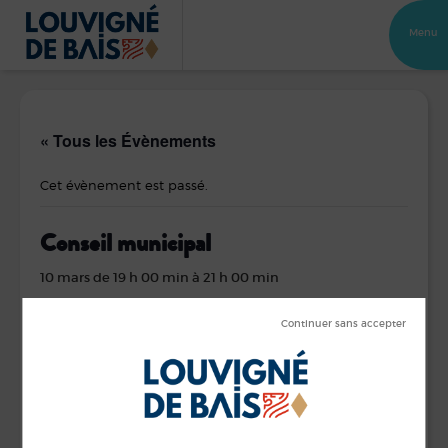
Menu
« Tous les Évènements
Cet évènement est passé.
Conseil municipal
10 mars de 19 h 00 min
à
21 h 00 min
Convocation et ordre du jour de la séance du 10 mars 2026
DÉTAILS
ORGANISATEUR
Commune de
Date :