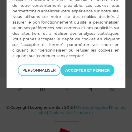
rue des Diligences
8 juillet 2025
Louvigné-de-Bais
,
+
Heure :
19 h 00 min à 21 h 00
Google Map
min
Forum des associations
LOUVIGNÉ EN FÊTE !
PERSONNALISER
© Copyright Louvigné-de-Bais 2015 |
Mentions légales
|
Plan du
site
|
Cookies
|
Accès privé