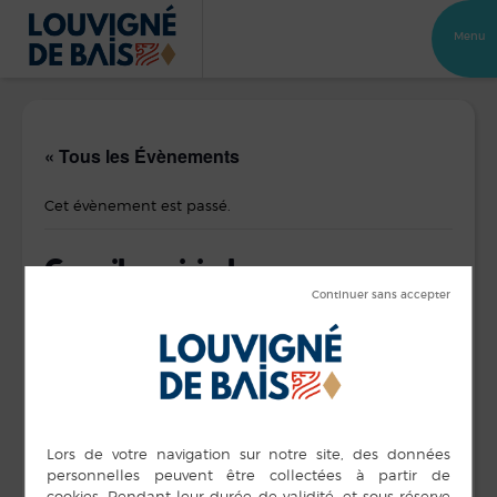
Menu
« Tous les Évènements
Cet évènement est passé.
Conseil municipal
8 juillet 2025 de 19 h 00 min
à
21 h 00 min
Convocation et ordre du jour de la séance du 8 juilet 2025
DÉTAILS
LIEU
Salle Intermède
Date :