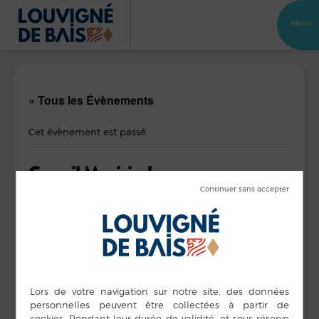
Menu
« Tous les Évènements
Cet évènement est passé.
Conseil Municipal
11 juillet 2023 de 19 h 00 min
à
23 h 00 min
Ordre du jour de la séance du 11/07/2023
DÉTAILS
LIEU
Salle Intermède
Date :