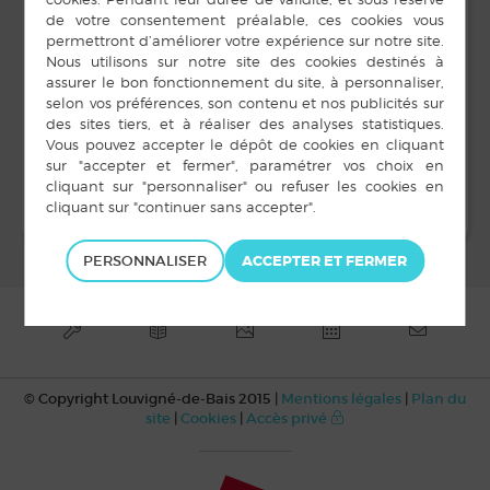
rue des Diligences
11 juillet 2023
Louvigné-de-Bais
,
Heure :
19 h 00 min à 23 h 00
min
Stages de modelage
stages de modelage
pour les enfants
pour les enfants
PERSONNALISER
© Copyright Louvigné-de-Bais 2015 |
Mentions légales
|
Plan du
site
|
Cookies
|
Accès privé