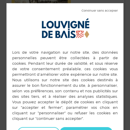
Vidéo :
https://www.youtube.com/watch?v=vk2FR7ytgJE
Site :
www.norabisele.fr
DÉTAILS
ORGANISATEUR
Commune de
Date :
Louvigné-de-Bais
22 novembre 2019