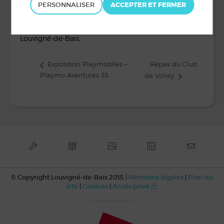
LIEU
PERSONNALISER
Salle Intermède
rue des Diligences
Louvigné-de-Bais
,
Repas du Club
Exposition Playmobiles –
Playmo Aventures 35
de Volley
© Copyright Louvigné-de-Bais 2015 |
Mentions légales
|
Plan du
site
|
Cookies
|
Accès privé