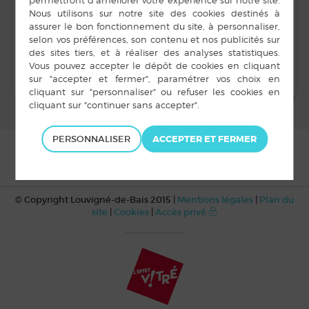
10 h 45 min à 11 h 30
min
Théâtre
Conseil municipal
PERSONNALISER
© Copyright Louvigné-de-Bais 2015 |
Mentions légales
|
Plan du
site
|
Cookies
|
Accès privé