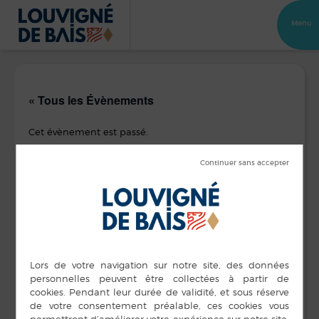
Menu
« Tous les Évènements
Cet évènement est passé.
Commémoration
11 novembre 2025 de 10 h 45 min
à
11 h 30 min
DÉTAILS
LIEU
Place de la mairie
Date :
11 novembre 2025
Heure :