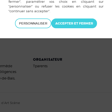
is@gmail.com
de Bais
PERSONNALISER
ORGANISATEUR
termède
Tparents
Diligences
-de-Bais
,
e d’Art Scène