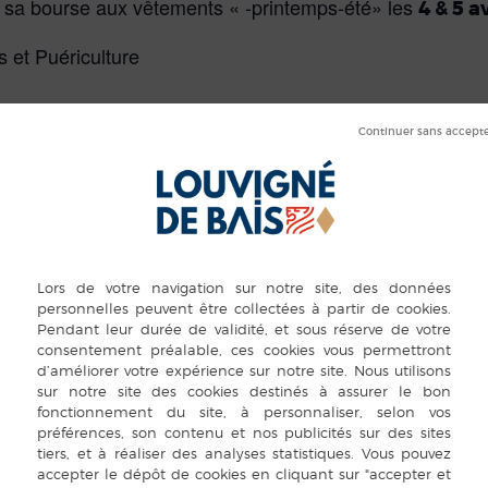
e sa bourse aux vêtements « -printemps-été» les
4 & 5 a
 et Puériculture
9h30 à 16h00
de 9h00 à 13h00
 de 16h30 à 17h00
Participation : 10% du montant déposé
 – jouets avec piles – vêtements à la mode, propres et
Les articles non conformes seront retirés de la vente
Les articles vendus ne seront ni repris ni échangés