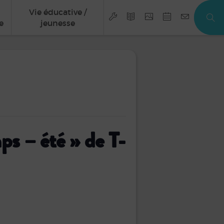
Vie éducative /
e
jeunesse
s – été » de T-