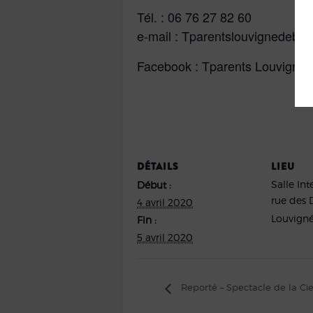
Tél. : 06 76 27 82 60
e-mail : Tparentslouvignedeba
Facebook : Tparents Louvigné 
DÉTAILS
LIEU
Salle In
Début :
rue des 
4 avril 2020
Louvigné
Fin :
5 avril 2020
Reporté – Spectacle de la Ci