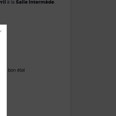
à la
.
vril
Salle Intermède
 en bon état