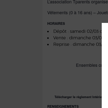
L’association Tparents organis
Vêtements (0 à 16 ans) – Jouets
HORAIRES
Dépôt : samedi 02/03 de 
Vente : dimanche 03/03 
Reprise : dimanche 03/03
Ensembles cousus
Télécharger le règlement Intérieur
RENSEIGNEMENTS