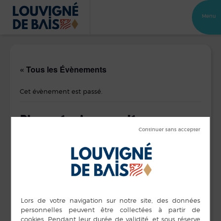
Menu
« Tous les Évènements
Cet évènement est passé.
Bistro mémoire – annulé
16 novembre 2020
Sous réserve de contrainte COVID-19
DÉTAILS
ORGANISATEUR
ADSPV
Date :