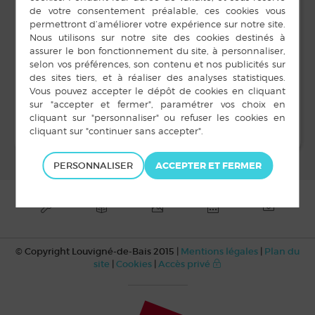
16 novembre 2020
LIEU
La Rozell
Bûche de Noël – club amitié et
Mois du
multimédia
loisirs (sous réserve)
PERSONNALISER
© Copyright Louvigné-de-Bais 2015 |
Mentions légales
|
Plan du
site
|
Cookies
|
Accès privé