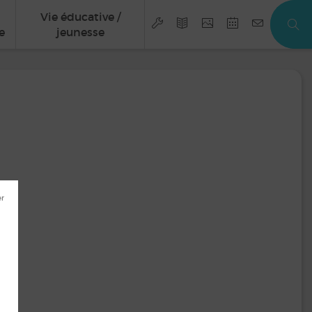
Vie éducative /
e
jeunesse