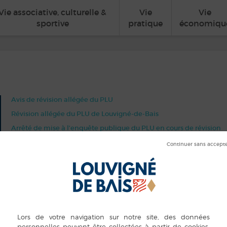
Vie associative, culturelle &
Vie
Vie
sportive
pratique
économiqu
Avis de révision allégée du PLU
Révision allégée du PLU de Louvigné-de-Bais
Arrêté de mise à l’enquête publique du PLU en cours de révision
2023.10.010 PLU Révision allégée-tampon-1
Révision allégée PLU LdB ARRET DU PROJET-1
Préambule
CDPENAF
Réunion des personnes publiques associées