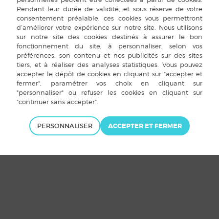
t Louvigné-de-Bais 2015 |
Mentions légales
|
Plan du site
|
Cookies
|
Ac
PERSONNALISER