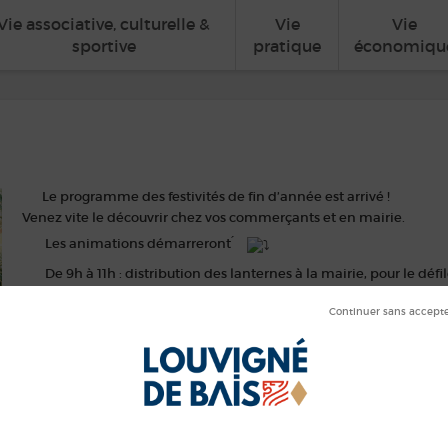
Vie associative, culturelle &
Vie
Vie
sportive
pratique
économiqu
Le programme des festivités de fin d’année est arrivé !
Venez vite le découvrir chez vos commerçants et en mairie.
Les animations démarreront ́
De 9h à 11h : distribution des lanternes à la mairie, pour le défi
17h : défilé nocturne avec parade lumineuse (voir plan)
Les personnes habitant sur le trajet sont invitées à décorer l’ext
À partir de 18h : Spectacle lumineux par la
Compagnie Dreaml
À partir de 18h30 : descente du père Noël du Clocher de l’églis
Vin chaud et chocolat chaud offerts par la mairie.
Formule gourmande (sur réservation auprès des commerces) avec p