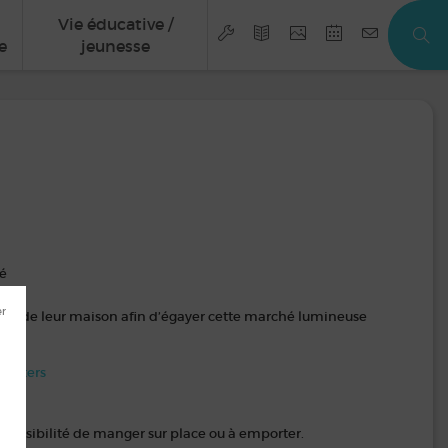
Vie éducative /
e
jeunesse
lé
érieur de leur maison afin d’égayer cette marché lumineuse
ighters
e
ossibilité de manger sur place ou à emporter.