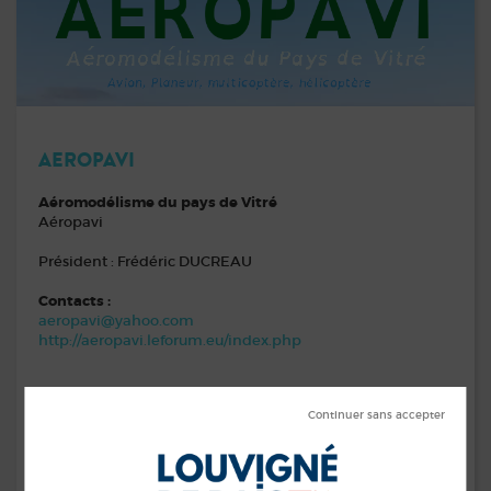
AEROPAVI
Aéromodélisme du pays de Vitré
Aéropavi
Président : Frédéric DUCREAU
Contacts :
aeropavi@yahoo.com
http://aeropavi.leforum.eu/index.php